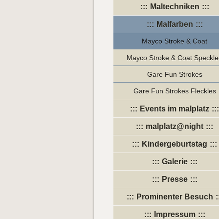
Maltechniken
Malfarben
Mayco Stroke & Coat
Mayco Stroke & Coat Speckl
Gare Fun Strokes
Gare Fun Strokes Fleckles
Events im malplatz
malplatz@night
Kindergeburtstag
Galerie
Presse
Prominenter Besuch
Impressum